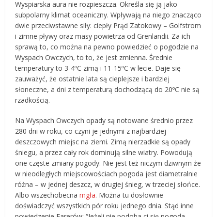
Wyspiarska aura nie rozpieszcza. Określa się ją jako
subpolarny klimat oceaniczny. Wpływają na niego znacząco
dwie przeciwstawne siły: ciepły Prąd Zatokowy – Golfstrom
i zimne pływy oraz masy powietrza od Grenlandii. Za ich
sprawą to, co można na pewno powiedzieć o pogodzie na
Wyspach Owczych, to to, że jest zmienna. Średnie
temperatury to 3-4ºC zimą i 11-15ºC w lecie. Daje się
zauważyć, że ostatnie lata są cieplejsze i bardziej
słoneczne, a dni z temperaturą dochodzącą do 20ºC nie są
rzadkością.
Na Wyspach Owczych opady są notowane średnio przez
280 dni w roku, co czyni je jednymi z najbardziej
deszczowych miejsc na ziemi. Zimą nierzadkie są opady
śniegu, a przez cały rok dominują silne wiatry. Powodują
one częste zmiany pogody. Nie jest też niczym dziwnym że
w nieodległych miejscowościach pogoda jest diametralnie
różna – w jednej deszcz, w drugiej śnieg, w trzeciej słońce.
Albo wszechobecna
mgła
. Można tu dosłownie
doświadczyć wszystkich pór roku jednego dnia. Stąd inne
powiedzenie Farerów: “Jeżeli nie podoba ci się pogoda,