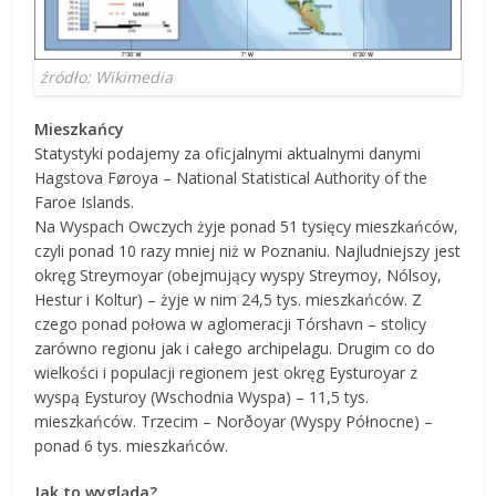
źródło: Wikimedia
Mieszkańcy
Statystyki podajemy za oficjalnymi aktualnymi danymi
Hagstova Føroya – National Statistical Authority of the
Faroe Islands.
Na Wyspach Owczych żyje ponad 51 tysięcy mieszkańców,
czyli ponad 10 razy mniej niż w Poznaniu. Najludniejszy jest
okręg Streymoyar (obejmujący wyspy Streymoy, Nólsoy,
Hestur i Koltur) – żyje w nim 24,5 tys. mieszkańców. Z
czego ponad połowa w aglomeracji Tórshavn – stolicy
zarówno regionu jak i całego archipelagu. Drugim co do
wielkości i populacji regionem jest okręg Eysturoyar z
wyspą Eysturoy (Wschodnia Wyspa) – 11,5 tys.
mieszkańców. Trzecim – Norðoyar (Wyspy Północne) –
ponad 6 tys. mieszkańców.
Jak to wygląda?