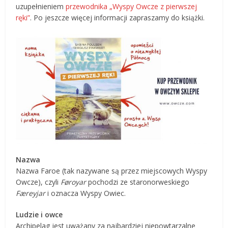
uzupełnieniem
przewodnika „Wyspy Owcze z pierwszej
ręki”
. Po jeszcze więcej informacji zapraszamy do książki.
Nazwa
Nazwa Faroe (tak nazywane są przez miejscowych Wyspy
Owcze), czyli
Føroyar
pochodzi ze staronorweskiego
Færeyjar
i oznacza Wyspy Owiec.
Ludzie i owce
Archipelag jest uważany za najbardziej niepowtarzalne