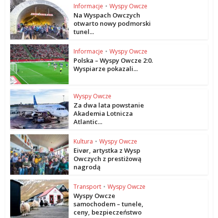
Informacje
•
Wyspy Owcze
Na Wyspach Owczych
otwarto nowy podmorski
tunel...
Informacje
•
Wyspy Owcze
Polska – Wyspy Owcze 2:0.
Wyspiarze pokazali...
Wyspy Owcze
Za dwa lata powstanie
Akademia Lotnicza
Atlantic...
Kultura
•
Wyspy Owcze
Eivør, artystka z Wysp
Owczych z prestiżową
nagrodą
Transport
•
Wyspy Owcze
Wyspy Owcze
samochodem – tunele,
ceny, bezpieczeństwo