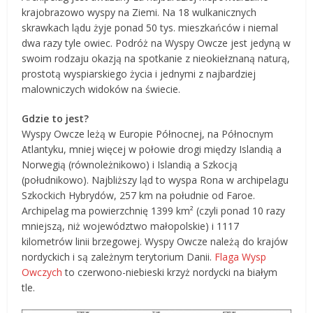
krajobrazowo wyspy na Ziemi. Na 18 wulkanicznych
skrawkach lądu żyje ponad 50 tys. mieszkańców i niemal
dwa razy tyle owiec. Podróż na Wyspy Owcze jest jedyną w
swoim rodzaju okazją na spotkanie z nieokiełznaną naturą,
prostotą wyspiarskiego życia i jednymi z najbardziej
malowniczych widoków na świecie.
Gdzie to jest?
Wyspy Owcze leżą w Europie Północnej, na Północnym
Atlantyku, mniej więcej w połowie drogi między Islandią a
Norwegią (równoleżnikowo) i Islandią a Szkocją
(południkowo). Najbliższy ląd to wyspa Rona w archipelagu
Szkockich Hybrydów, 257 km na południe od Faroe.
Archipelag ma powierzchnię 1399 km² (czyli ponad 10 razy
mniejszą, niż województwo małopolskie) i 1117
kilometrów linii brzegowej. Wyspy Owcze należą do krajów
nordyckich i są zależnym terytorium Danii.
Flaga Wysp
Owczych
to czerwono-niebieski krzyż nordycki na białym
tle.