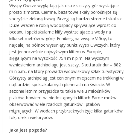
Wyspy Owcze wyglądają jak ostre szczyty gór wystające
prosto z morza. Ciemne, bazaltowe skały porośnięte są
soczyście zieloną trawą. Brzegi są bardzo strome i skaliste.
Duże wrażenie robią wodospady spływające wprost do
oceanu i spektakularne klify wystrzelające z wody na
kilkaset metrów w górę. Enniberg na wyspie Viðoy, to
najdalej na północ wysunięty punkt Wysp Owczych, który
jest jednocześnie najwyższym klifem w Europie,
sięgającym na wysokość 754 m n.p.m. Najwyższym
wzniesieniem archipelagu jest szczyt Slættaratindur – 882
m n.p.m., na który prowadzi widowiskowy szlak turystyczny.
Górzysty archipelag jest cenionym miejscem na trekkingi w
najbardziej spektakularnych plenerach na świecie. W
sezonie letnim przyjeżdża tu także wielu miłośników
ptaków, bowiem na niedostępnych klifach Faroe można
obserwować wiele rzadkich gatunków i ptaków
migrujących. W wodach przybrzeżnych żyje kilka gatunków
fok, orek i wielorybów.
Jaka jest pogoda?