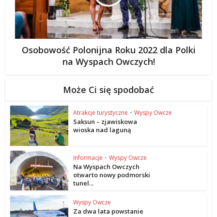
Osobowość Polonijna Roku 2022 dla Polki
na Wyspach Owczych!
Może Ci się spodobać
Atrakcje turystyczne
•
Wyspy Owcze
Saksun – zjawiskowa
wioska nad laguną
Informacje
•
Wyspy Owcze
Na Wyspach Owczych
otwarto nowy podmorski
tunel...
Wyspy Owcze
Za dwa lata powstanie