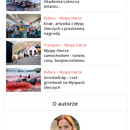
Akademia Lotnicza
Atlantic...
Kultura
•
Wyspy Owcze
Eivør, artystka z Wysp
Owczych z prestiżową
nagrodą
Transport
•
Wyspy Owcze
Wyspy Owcze
samochodem – tunele,
ceny, bezpieczeństwo
Kultura
•
Wyspy Owcze
Grindadráp – rzeź
grindwali na Wyspach
Owczych
O autorze