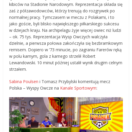
kibiców na Stadionie Narodowym. Reprezentacja składa się
zaś z półzawodowców, którzy trenują do rozgrywek po
normalnej pracy. Tymczasem w meczu z Polakami, i to
jako goście, byli blisko największego piłkarskiego sukcesu
w dziejach kraju. Na archipelagu żyje więcej owiec niż ludzi
– ok. 75 tys. Reprezentacja Wysp Owczych walczyła
dzielnie, a pierwsza połowa zakończyła się bezbramkowym
remisem. Dopiero w ’73 minucie, po zagraniu Farerów ręką
w polu karnym, gola z karnego strzelił Robert
Lewandowski. 10 minut później ustalił wynik drugim celnym
strzałem.
Sabina Poulsen
i Tomasz Przybylski komentują mecz
Polska – Wyspy Owcze na
Kanale Sportowym
: