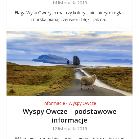
14 listopada 2019
Flaga Wysp Owczych ma trzy kolory – biel niczym mgła i
morska piana, czerwień i błękit jak na...
Informacje
Wyspy Owcze
•
Wyspy Owcze – podstawowe
informacje
12 listopada 2019
W tym wpisie znajdziesz podstawowe informacje przed